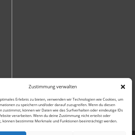
Zustimmung verwalten
optimales Erlebnis zu bieten, verwenden wir Technologien wie Cookies, um
mationen zu speichern und/oder darauf zuzugreifen. Wenn du diesen
n zustimmst, können wir Daten wie das Surfverhalten oder eindeutige IDs
Website verarbeiten. Wenn du deine Zustimmung nicht erteilst oder
t, können bestimmte Merkmale und Funktionen beeinträchtigt werden.