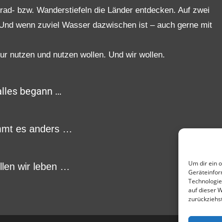
rrad- bzw. Wanderstiefeln die Länder entdecken. Auf zwei
 Und wenn zuviel Wasser dazwischen ist – auch gerne mit
r nutzen und nutzen wollen. Und wir wollen.
alles begann …
mmt es anders …
Um dir ein 
llen wir leben …
Geräteinfor
Technologie
auf dieser 
zurückziehs