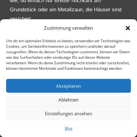
wie, ob einfach nur Bretter hochkant am
Grundstück oder ein Metallzaun, die Häuser sind
gesichert.
Zustimmung verwalten
Die „wilden Hunde“ sind überall zu sehen. Einige
laufen bellend auf einen zu und nach, andere
Um dir ein optimales Erlebnis zu bieten, verwenden wir Technologien wie
bleiben einfach liegen. Wie sagte ein
Cookies, um Geräteinformationen zu speichern und/oder darauf
zuzugreifen. Wenn du diesen Technologien zustimmst, können wir Daten
Campingbesitzer: „Die Rumänen haben Hunde,
wie das Surfverhalten oder eindeutige IDs auf dieser Website
verarbeiten. Wenn du deine Zustimmung nicht erteilst oder zurückziehst,
ohne Hunde zu haben.“ Die Hunde werden sogar
können bestimmte Merkmale und Funktionen beeinträchtigt werden.
von ihnen gefüttert. Es gab, so sagte er mir, einen
Erlass, dass die wilden Hunde eingefangen und
Akzeptieren
eingeschläfert werden sollten. Es hatte einen
Ablehnen
Vorfall mit wilden Hunden gegeben, wo ein Kind
ums Leben kam. Daher die Reaktion der Politiker.
Einstellungen ansehen
Die Umsetzung erfolgte nicht im vollen Zuge, da
Blog
die Bewohner der Dörfer sich den Hundefängern in