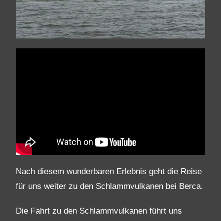
Nach diesem wunderbaren Erlebnis geht die Reise
für uns weiter zu den Schlammvulkanen bei Berca.
Die Fahrt zu den Schlammvulkanen führt uns